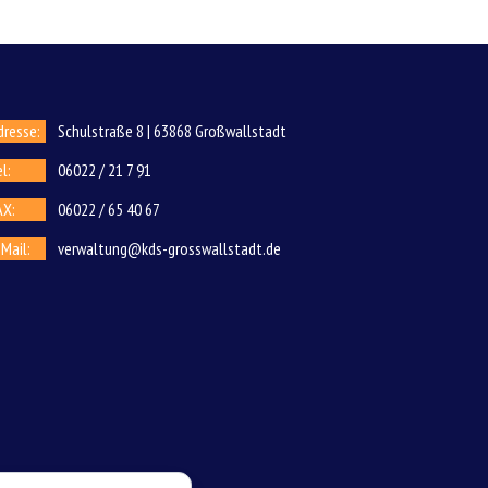
dresse:
Schulstraße 8 | 63868 Großwallstadt
l:
06022 / 21 7 91
AX:
06022 / 65 40 67
-Mail:
verwaltung@kds-grosswallstadt.de