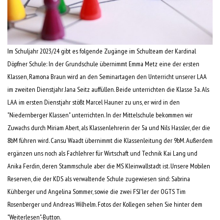
Im Schuljahr 2023/24 gibt es folgende Zugänge im Schulteam der Kardinal
Döpfner Schule: In der Grundschule übernimmt Emma Metz eine der ersten
Klassen, Ramona Braun wird an den Seminartagen den Unterricht unserer LAA
im zweiten Dienstjahr Jana Seitz auffüllen. Beide unterrichten die Klasse 3a. Als
LAA im ersten Dienstjahr stößt Marcel Hauner zu uns, er wird in den
"Niedernberger Klassen" unterrichten. In der Mittelschule bekommen wir
Zuwachs durch Miriam Abert, als Klassenlehrerin der 5a und Nils Hassler, der die
8bM führen wird. Cansu Waadt übernimmt die Klassenleitung der 9bM. Außerdem
ergänzen uns noch als Fachlehrer für Wirtschaft und Technik Kai Lang und
Anika Ferdin, deren Stammschule aber die MS Kleinwallstadt ist. Unsere Mobilen
Reserven, die der KDS als verwaltende Schule zugewiesen sind: Sabrina
Kühberger und Angelina Sommer, sowie die zwei FSJ'ler der OGTS Tim
Rosenberger und Andreas Wilhelm. Fotos der Kollegen sehen Sie hinter dem
"Weiterlesen"-Button.