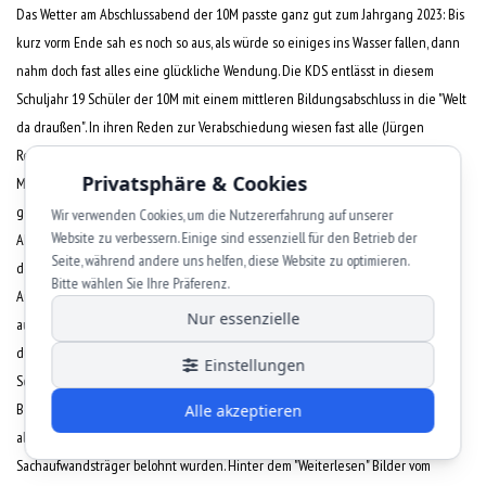
Das Wetter am Abschlussabend der 10M passte ganz gut zum Jahrgang 2023: Bis
kurz vorm Ende sah es noch so aus, als würde so einiges ins Wasser fallen, dann
nahm doch fast alles eine glückliche Wendung. Die KDS entlässt in diesem
Schuljahr 19 Schüler der 10M mit einem mittleren Bildungsabschluss in die "Welt
da draußen". In ihren Reden zur Verabschiedung wiesen fast alle (Jürgen
Reinhard, Bürgermeister von Niedernberg und Vertreter des Schulverbunds,
Privatsphäre & Cookies
Marisa Schnellbacher als Elternvertreterin und Horst Kern als Schulleiter), auf
geleistete Arbeit an der Schule, aber auch auf zukünftige Aufgaben der
Wir verwenden Cookies, um die Nutzererfahrung auf unserer
Website zu verbessern. Einige sind essenziell für den Betrieb der
Absolventen hin: "Ihr werdet noch gebraucht!" Konrektorin und Klassenleiterin
Seite, während andere uns helfen, diese Website zu optimieren.
der 10M, Susanne Baierl-Zachrau, hielt den Schülern mit deutlichem
Bitte wählen Sie Ihre Präferenz.
Augenzwinkern und wohlwollender Ironie den Spiegel vor und konnte einiges
Nur essenzielle
aus dem abgelaufenen Schuljahr berichten. Aufgelockert wurde der Abend
durch musikalische Beiträge von Amina aus der Klasse 8M, Danksagungen der
Einstellungen
Schüler an die sie begleitenden Lehrer und ein Quiz für die Klassenleiterin.
Besonders zu erwähnen sind zum Abschluss noch Marie K. und Leon H., die sich
Alle akzeptieren
als Prüfungsbeste hervorgetan haben und dafür durch Schule und
Sachaufwandsträger belohnt wurden. Hinter dem "Weiterlesen" Bilder vom