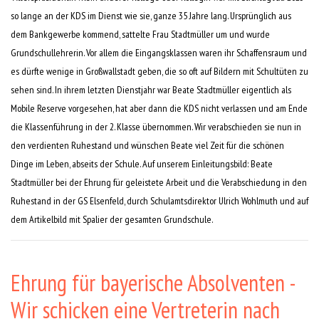
so lange an der KDS im Dienst wie sie, ganze 35 Jahre lang. Ursprünglich aus
dem Bankgewerbe kommend, sattelte Frau Stadtmüller um und wurde
Grundschullehrerin. Vor allem die Eingangsklassen waren ihr Schaffensraum und
es dürfte wenige in Großwallstadt geben, die so oft auf Bildern mit Schultüten zu
sehen sind. In ihrem letzten Dienstjahr war Beate Stadtmüller eigentlich als
Mobile Reserve vorgesehen, hat aber dann die KDS nicht verlassen und am Ende
die Klassenführung in der 2. Klasse übernommen. Wir verabschieden sie nun in
den verdienten Ruhestand und wünschen Beate viel Zeit für die schönen
Dinge im Leben, abseits der Schule. Auf unserem Einleitungsbild: Beate
Stadtmüller bei der Ehrung für geleistete Arbeit und die Verabschiedung in den
Ruhestand in der GS Elsenfeld, durch Schulamtsdirektor Ulrich Wohlmuth und auf
dem Artikelbild mit Spalier der gesamten Grundschule.
Ehrung für bayerische Absolventen -
Wir schicken eine Vertreterin nach