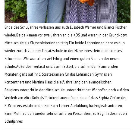
Ende des Schuljahres verlassen uns auch Elisabeth Werner und Bianca Fischer
wieder. Beide kamen vor zwei Jahren an die KDS und waren in der Grund- bzw.
Mittelschule als Klassenleiterinnen tätig. Für beide Lehrerinnen geht es nun
wieder zurück zu einer Einsatzschule in der Nähe ihres Heimatlandkreises
Schweinfurt. Wir wünschen viel Erfolg und einen guten Start an der neuen
Schule. Außerdem verlässt uns Jasmin Eckert, die sich in den kommenden
Monaten ganz auf ihr 1. Staatsexamen für das Lehramt an Gymnasien
konzentriert und Martina Haas, die elf Jahre lang den evangelischen
Religionsunterricht in der Mittelschule unterrichtet hat. Wir hoffen noch auf den
Verbleib von Alica Kolb als "Brückenbauerin" und darauf, dass Sophia Zipf an der
KDS ihr erstes Jahr in der Ein-Fach-Lehrer-Ausbildung für Englisch antreten
kann. Mehr, zu den wieder sehr unsicheren Personalien, zu Beginn des neuen
Schuljahres.