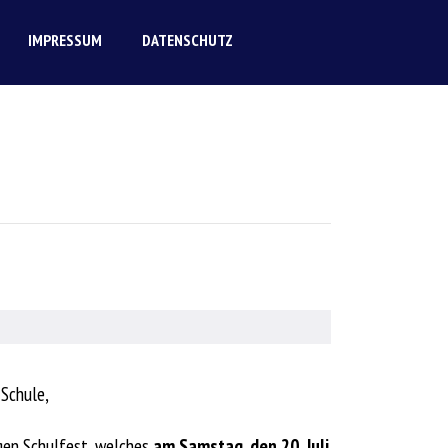
IMPRESSUM
DATENSCHUTZ
-Schule,
igen Schulfest, welches
am Samstag, den 20. Juli